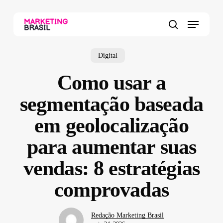
Skip
to
Menu
main
search
content
Digital
Como usar a
segmentação baseada
em geolocalização
para aumentar suas
vendas: 8 estratégias
comprovadas
Redação Marketing Brasil