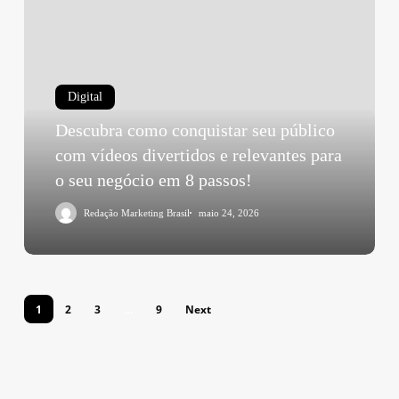
Digital
Descubra como conquistar seu público
com vídeos divertidos e relevantes para
o seu negócio em 8 passos!
Redação Marketing Brasil
maio 24, 2026
1
2
3
…
9
Next