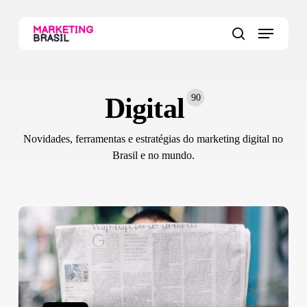
Skip
to
Menu
main
search
content
Digital
90
Novidades, ferramentas e estratégias do marketing digital no
Brasil e no mundo.