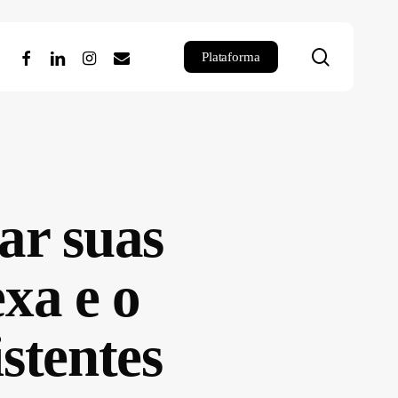
search
facebook
linkedin
instagram
email
Plataforma
ar suas
exa e o
stentes