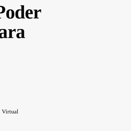
Poder
para
 Virtual