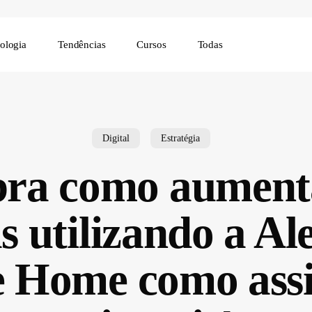
ologia
Tendências
Cursos
Todas
Digital
Estratégia
ra como aument
 utilizando a Al
 Home como assi