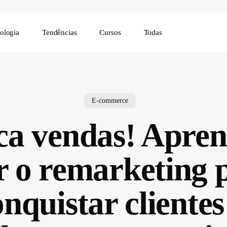
ologia
Tendências
Cursos
Todas
E-commerce
ca vendas! Apre
r o remarketing 
nquistar cliente