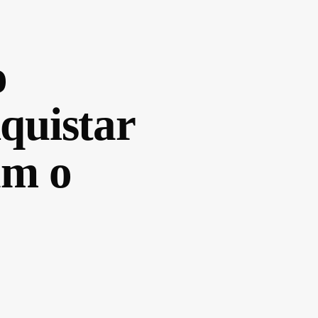
o
quistar
am o