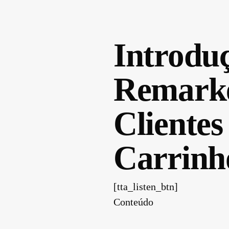
Introdu
Remarke
Cliente
Carrinh
[tta_listen_btn]
Conteúdo