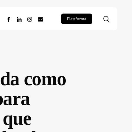
search
facebook
linkedin
instagram
email
Plataforma
nda como
para
s que