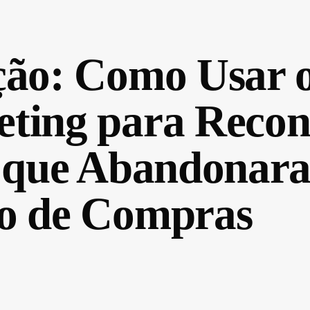
ção: Como Usar 
ting para Recon
s que Abandonar
o de Compras