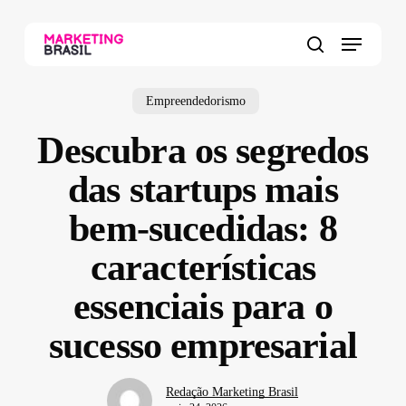
Skip
to
Menu
main
search
content
Empreendedorismo
Descubra os segredos
das startups mais
bem-sucedidas: 8
características
essenciais para o
sucesso empresarial
Redação Marketing Brasil