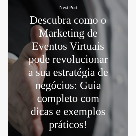
Next Post
Descubra como o
Marketing de
Eventos Virtuais
pode revolucionar
a sua estratégia de
negócios: Guia
completo com
dicas e exemplos
práticos!