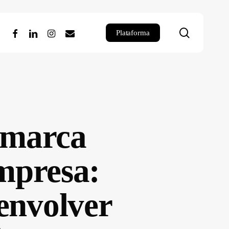
search
facebook
linkedin
instagram
email
Plataforma
e marca
mpresa:
 envolver