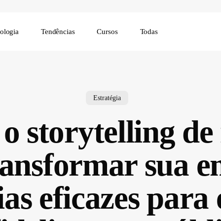
ologia
Tendências
Cursos
Todas
Estratégia
 storytelling d
ransformar sua e
ias eficazes para