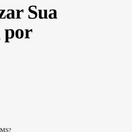
zar Sua
 por
 SMS?