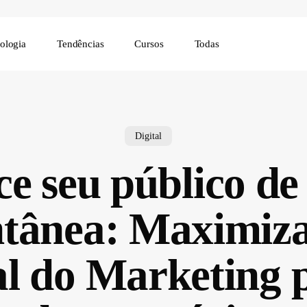
ologia
Tendências
Cursos
Todas
Digital
ce seu público de
ntânea: Maximiz
al do Marketing